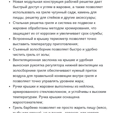
Новая модульная конструкция рабочей решетки дает
быстрый доступ к углям в жаровне, а также позволяет
использовать на гриле чугунный садж, камень для
пиццы, решетку для стейков и другие аксессуары;
Стальная решетка гриля и система ее подвески к
жаровне обработаны методом хромирования, что
защищает их от коррозии и увеличивает срок службы;
Встроенный в крышку термометр позволяет точно
выставить температуру приготовления;
Съемный золосборник позволяет быстро и удобно
чистить гриль от золы;
Вентиляционная заслонка на крышке и удобная
выносная рукоятка регулятора нижней вентиляции на
золосборнике гриля обеспечивают нужный приток
воздуха для правильной конвекции внутри гриля и
позволяют точно управлять уровнем жара;
Ручки крышки и жаровни выполнены из нейлона,
армированного стекловолокном, и устойчивы к высоким
температурам. Ручка крышки оснащена
жароотсекателем;
Гриль барбекю позволяет не просто жарить пищу (мясо,
рыбу или овощи), но и тушить, запекать или коптить.