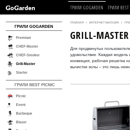
ГРИЛИ GOGARDEN
ГРИЛИ BEST 
ГЛАВНАЯ
ИНТЕРНЕТ-МАГАЗИН
ГР
ГРИЛИ GOGARDEN
GRILL-MASTER
Premium
CHEF-Master
Для продвинутых пользователе
удовольствие. Каждая модель 
CHEF-Smoker
конвекция, рабочая решетка н
Grill-Master
вычистки золы – это лишь нем
Starter
ГРИЛИ BEST PICNIC
Picnic
Event
Barbeque
Blazer