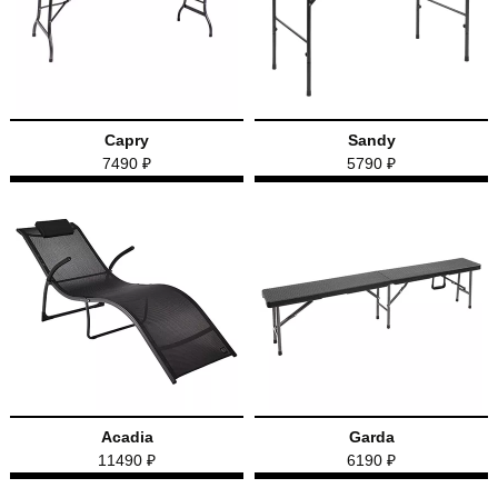
Capry
Sandy
7490 ₽
5790 ₽
Acadia
Garda
11490 ₽
6190 ₽